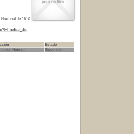
a Nacional de 1810
p?lvl=notice_dis
cción
Estado
lección General
Disponible