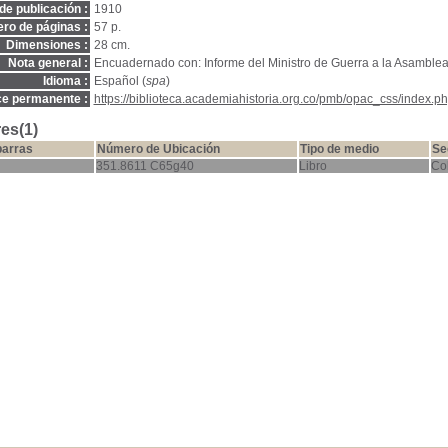
de publicación :
1910
ro de páginas :
57 p.
Dimensiones :
28 cm.
Nota general :
Encuadernado con: Informe del Ministro de Guerra a la Asamble
Idioma :
Español (
spa
)
ce permanente :
https://biblioteca.academiahistoria.org.co/pmb/opac_css/index.ph
es(1)
barras
Número de Ubicación
Tipo de medio
Se
351.8611 C65g40
Libro
Co