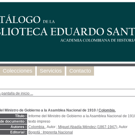
Colecciones
Servicios
Contacto
 pantalla de inicio ...
del Ministro de Gobierno a la Asamblea Nacional de 1910
/
Colombia.
Título :
Informe del Ministro de Gobierno a la Asamblea Nacional de 191
 de documento :
texto impreso
Autores :
Colombia.
, Autor ;
Miguel Abadía Méndez (1867-1947)
, Autor
Editorial :
Bogotá : Imprenta Nacional