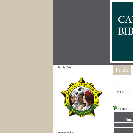
A-
A
A+
Inicio
Volver a la
Informe 
Tipo