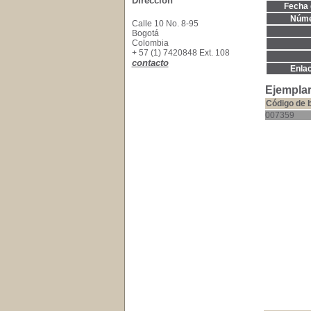
Dirección
Fecha 
Núme
Calle 10 No. 8-95
Bogotá
Colombia
+ 57 (1) 7420848 Ext. 108
contacto
Enla
Ejemplar
Código de 
007359