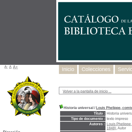
A-
A
A+
Inicio
Colecciones
Servi
Volver a la pantalla de inicio ...
Historia universal
/
Louis Phelippe, comt
Título :
Historia univers
Tipo de documento :
texto impreso
Autores :
Louis Phelippe
1848)
, Autor