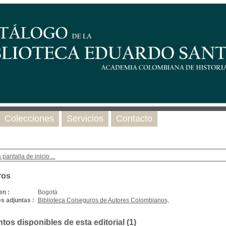
Colecciones
Servicios
Contacto
 pantalla de inicio ...
ros
en :
Bogotá
s adjuntas :
Biblioteca Colseguros de Autores Colombianos,
os disponibles de esta editorial (
1
)