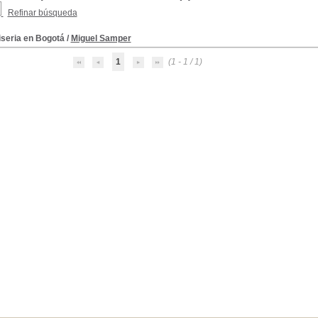
Refinar búsqueda
iseria en Bogotá
/
Miguel Samper
1
(1 - 1 / 1)