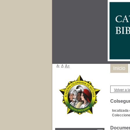
A-
A
A+
Inicio
Volver a la
Colsegu
localizada 
Coleccione
Document