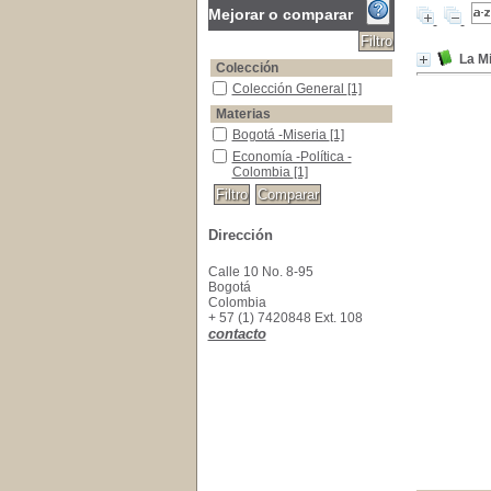
Mejorar o comparar
La M
Colección
Colección General
Colección General
[1]
Materias
Bogotá -Miseria
Bogotá -Miseria
[1]
Economía -Política -Colombia
Economía -Política -
Colombia
[1]
Dirección
Calle 10 No. 8-95
Bogotá
Colombia
+ 57 (1) 7420848 Ext. 108
contacto