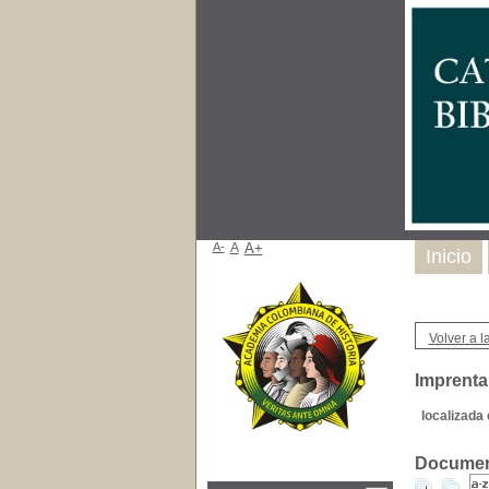
A-
A
A+
Inicio
Volver a la
Imprenta
localizada 
Document