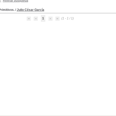
Refinar búsqueda
rimitivos.
/
Julio César García
1
(1 - 1 / 1)