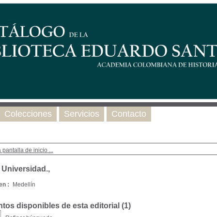
Colecciones
Servicios
Contacto
 pantalla de inicio ...
 Universidad.,
en :
Medellín
os disponibles de esta editorial (
1
)