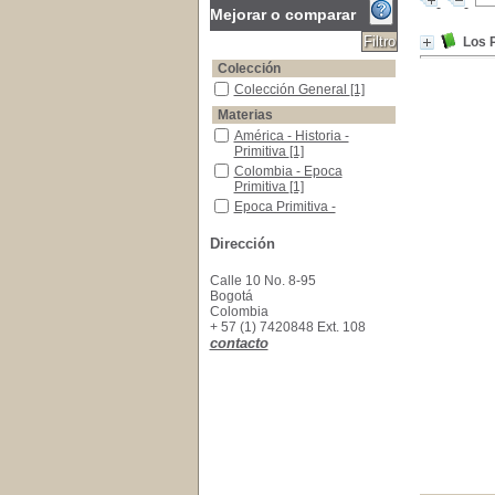
Mejorar o comparar
Los P
Colección
Colección General
Colección General
[1]
Materias
América - Historia - Primitiva
América - Historia -
Primitiva
[1]
Colombia - Epoca Primitiva
Colombia - Epoca
Primitiva
[1]
Epoca Primitiva - Colombia
Epoca Primitiva -
Colombia
[1]
Historia - Primitivos - América
Historia - Primitivos -
Dirección
América
[1]
Calle 10 No. 8-95
Bogotá
Colombia
+ 57 (1) 7420848 Ext. 108
contacto