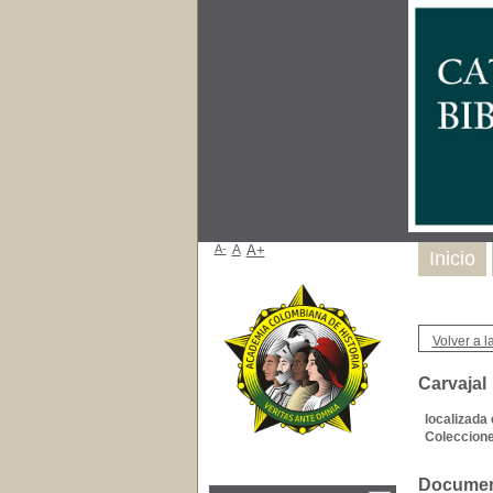
A-
A
A+
Inicio
Volver a la
Carvajal
localizada 
Coleccione
Document