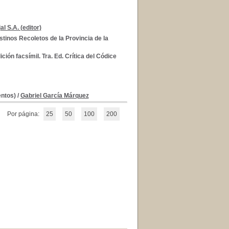
al S.A. (editor)
stinos Recoletos de la Provincia de la
ión facsímil. Tra. Ed. Crítica del Códice
entos)
/
Gabriel García Márquez
Por página:
25
50
100
200