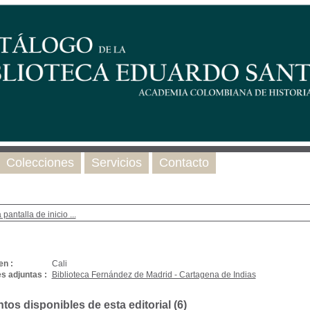
Colecciones
Servicios
Contacto
 pantalla de inicio ...
en :
Cali
s adjuntas :
Biblioteca Fernández de Madrid - Cartagena de Indias
os disponibles de esta editorial (
6
)