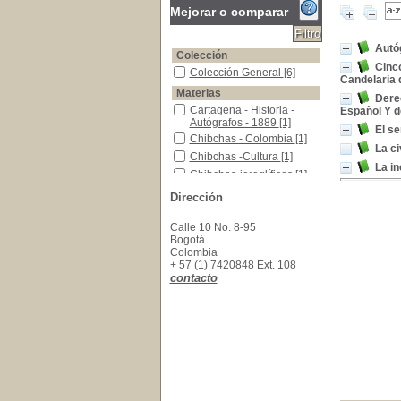
Mejorar o comparar
Autóg
Colección
Cinco
Colección General
Colección General
[6]
Candelaria 
Materias
Derec
Cartagena - Historia - Autógrafos - 1889
Cartagena - Historia -
Español Y d
Autógrafos - 1889
[1]
El s
Chibchas - Colombia
Chibchas - Colombia
[1]
La ci
Chibchas -Cultura
Chibchas -Cultura
[1]
La in
Chibchas-jeroglíficos
Chibchas-jeroglíficos
[1]
Manizales (Colombia) -Historia.
Manizales (Colombia) -
Dirección
Historia.
[1]
Oratoria -Colombia
Oratoria -Colombia
[1]
Calle 10 No. 8-95
Ordenes Religiosas - Colombia
Ordenes Religiosas -
Bogotá
Colombia
[1]
Colombia
+ 57 (1) 7420848 Ext. 108
contacto