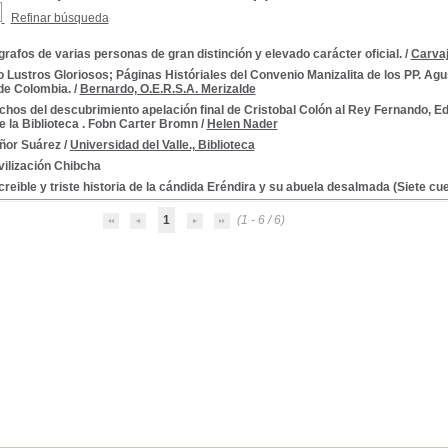
Refinar búsqueda
rafos de varias personas de gran distinción y elevado carácter oficial.
/
Carvaj
 Lustros Gloriosos; Páginas Históriales del Convenio Manizalita de los PP. Agu
de Colombia.
/
Bernardo, O.E.R.S.A. Merizalde
hos del descubrimiento apelación final de Cristobal Colón al Rey Fernando, Edic
e la Biblioteca . Fobn Carter Bromn
/
Helen Nader
eñor Suárez
/
Universidad del Valle., Biblioteca
vilización Chibcha
creible y triste historia de la cándida Eréndira y su abuela desalmada (Siete cu
1
(1 - 6 / 6)