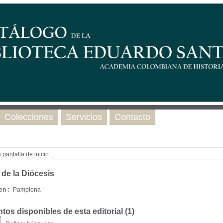
Colecciones
Servicios
Contacto
 pantalla de inicio ...
 de la Diócesis
en :
Pamplona
os disponibles de esta editorial (
1
)