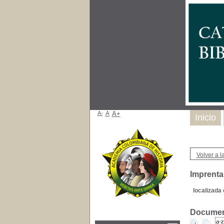
A-
A
A+
Inicio
Volver a la
Imprenta
localizada 
Document