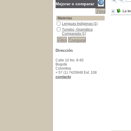
Mejorar o comparar
La l
Materias
Lenguas Indígenas
Lenguas Indígenas
[1]
Tunebo -Gramática Comparada
Tunebo -Gramática
Comparada
[1]
Dirección
Calle 10 No. 8-95
Bogotá
Colombia
+ 57 (1) 7420848 Ext. 108
contacto