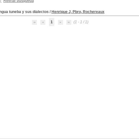
Refinar búsqueda
engua tuneba y sus dialectos
/
Henrique J, Pbro, Rochereaux
1
(1 - 1 / 1)