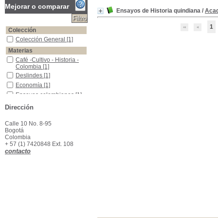
Mejorar o comparar
Ensayos de Historia quindiana
/
Acad
1
Colección
Colección General
Colección General
[1]
Materias
Café -Cultivo - Historia -Colombia
Café -Cultivo - Historia -
Colombia
[1]
Deslindes
Deslindes
[1]
Economía
Economía
[1]
Ensayos colombianos
Ensayos colombianos
[1]
Quindio (Armenia) -Historia
Quindio (Armenia) -
Dirección
Historia
[1]
Quindío (Colombia) -Historia
Quindío (Colombia) -
Calle 10 No. 8-95
Historia
[1]
Bogotá
Risaralda (Colombia)
Risaralda (Colombia)
[1]
Colombia
+ 57 (1) 7420848 Ext. 108
contacto