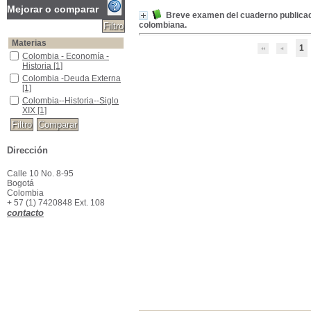
Mejorar o comparar
Breve examen del cuaderno publicado 
colombiana.
Materias
1
Colombia - Economía - Historia
Colombia - Economía -
Historia
[1]
Colombia -Deuda Externa
Colombia -Deuda Externa
[1]
Colombia--Historia--Siglo XIX
Colombia--Historia--Siglo
XIX
[1]
Dirección
Calle 10 No. 8-95
Bogotá
Colombia
+ 57 (1) 7420848 Ext. 108
contacto