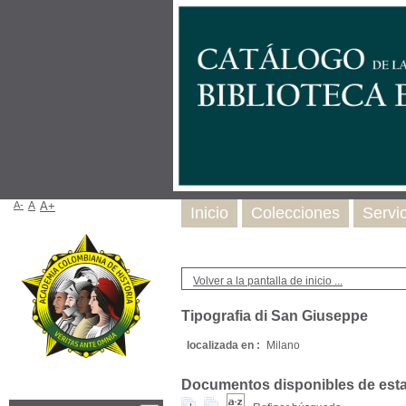
A-
A
A+
Inicio
Colecciones
Servi
Volver a la pantalla de inicio ...
Tipografia di San Giuseppe
localizada en :
Milano
Documentos disponibles de esta e