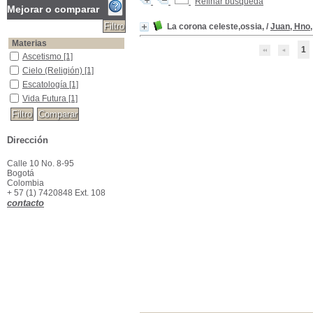
Refinar búsqueda
Mejorar o comparar
La corona celeste,ossia,
/
Juan, Hno,
Materias
1
Ascetismo
Ascetismo
[1]
Cielo (Religión)
Cielo (Religión)
[1]
Escatología
Escatología
[1]
Vida Futura
Vida Futura
[1]
Dirección
Calle 10 No. 8-95
Bogotá
Colombia
+ 57 (1) 7420848 Ext. 108
contacto