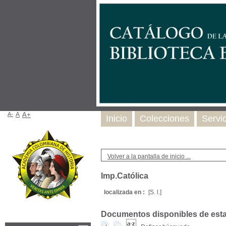
A-
A
A+
Inicio
Colecciones
Servi
Volver a la pantalla de inicio ...
Imp.Católica
localizada en :
[S. l.]
Documentos disponibles de esta e