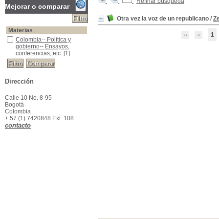
Refinar búsqueda
Mejorar o comparar
Otra vez la voz de un republicano
/
Z
Materias
1
Colombia-- Política y gobierno-- Ensayos, conferencias, etc.
Colombia-- Política y
gobierno-- Ensayos,
conferencias, etc.
[1]
Dirección
Calle 10 No. 8-95
Bogotá
Colombia
+ 57 (1) 7420848 Ext. 108
contacto