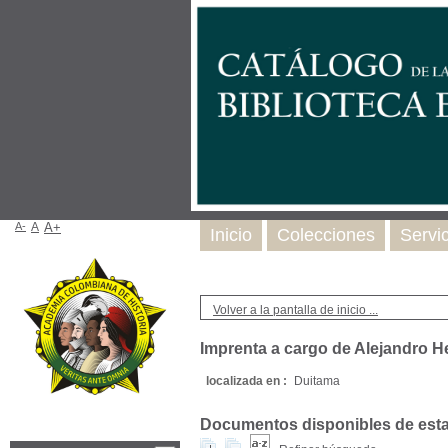
A-
A
A+
Inicio
Colecciones
Servi
Volver a la pantalla de inicio ...
Imprenta a cargo de Alejandro 
localizada en :
Duitama
Documentos disponibles de esta e