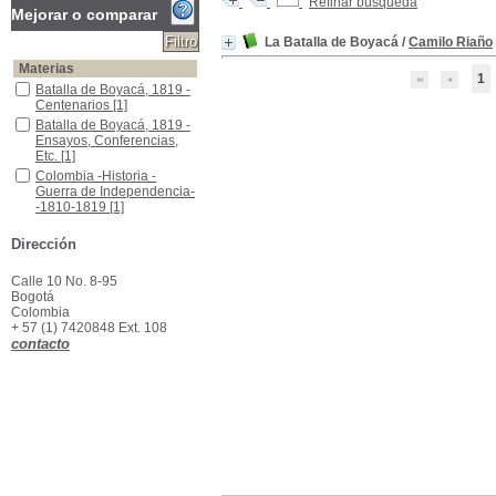
Refinar búsqueda
Mejorar o comparar
La Batalla de Boyacá
/
Camilo Riaño
Materias
1
Batalla de Boyacá, 1819 -Centenarios
Batalla de Boyacá, 1819 -
Centenarios
[1]
Batalla de Boyacá, 1819 -Ensayos, Conferencias, Etc.
Batalla de Boyacá, 1819 -
Ensayos, Conferencias,
Etc.
[1]
Colombia -Historia -Guerra de Independencia--1810-1819
Colombia -Historia -
Guerra de Independencia-
-1810-1819
[1]
Dirección
Calle 10 No. 8-95
Bogotá
Colombia
+ 57 (1) 7420848 Ext. 108
contacto