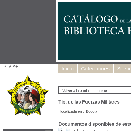
A-
A
A+
Inicio
Colecciones
Servi
Volver a la pantalla de inicio ...
Tip. de las Fuerzas Militares
localizada en :
Bogotá
Documentos disponibles de esta e