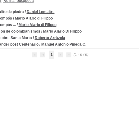
Refinar búsqueda
lito de piedra
/
Daniel Lemaitre
Mompós
/
Mario Alario di Filippo
ompós ...
/
Mario Alario di Filippo
con de colombianismos
/
Mario Alario Di Filippo
sobre Santa Marta
/
Roberto Arrázola
ander post Centenario
/
Manuel Antonio Pineda C.
1
(1 - 6 / 6)
es