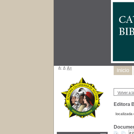
A-
A
A+
Inicio
Volver a la
Editora B
localizada 
Document