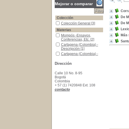
Mejorar o comparar
Corra
De 
Colección
De M
Colección General
Colección General
[3]
Lexi
Materias
Más 
Mompós -Ensayos, Conferencias, Etc.
Mompós -Ensayos,
Conferencias, Etc.
[2]
Sant
Cartagena (Colombia) -Descripción
Cartagena (Colombia) -
Descripción
[1]
Cartagena (Colombia) -Historia
Cartagena (Colombia) -
Historia
[1]
Cartagena (Colombia) -Vida social y costumbr
Cartagena (Colombia) -
Dirección
Vida social y costumbres
[1]
Calle 10 No. 8-95
Colombianismos -Diccionarios
Colombianismos -
Bogotá
Diccionarios
[1]
Colombia
+ 57 (1) 7420848 Ext. 108
Mompós -Vida Social y Costumbres
Mompós -Vida Social y
contacto
Costumbres
[1]
Prosa Colombiana
Prosa Colombiana
[1]
Santa Marta -Historia
Santa Marta -Historia
[1]
Semana Santa -Mompós
Semana Santa -Mompós
[1]