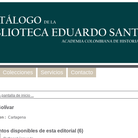
Colecciones
Servicios
Contacto
 pantalla de inicio ...
olívar
en :
Cartagena
os disponibles de esta editorial (
6
)