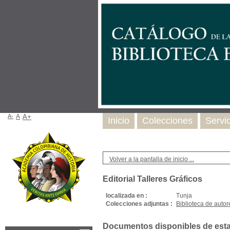
A-
A
A+
Inicio
Colecciones
Servi
Volver a la pantalla de inicio ...
Editorial Talleres Gráficos
localizada en :
Tunja
Colecciones adjuntas :
Biblioteca de autor
Documentos disponibles de esta e