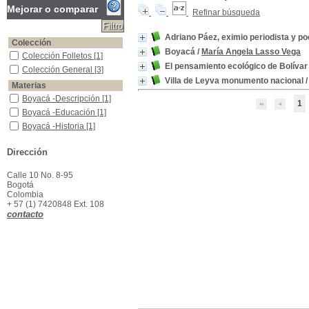
Mejorar o comparar
Refinar búsqueda
Adriano Páez, eximio periodista y p
Colección
Boyacá
/
María Angela Lasso Vega
Colección Folletos
Colección Folletos
[1]
El pensamiento ecológico de Bolívar
Colección General
Colección General
[3]
Villa de Leyva monumento nacional
Materias
Boyacá -Descripción
Boyacá -Descripción
[1]
1
Boyacá -Educación
Boyacá -Educación
[1]
Boyacá -Historia
Boyacá -Historia
[1]
Control ambiental -Colombia -1919-1993
Control ambiental -
Colombia -1919-1993
[1]
Dirección
Control ambiental -Historia -América del Sur -1825-1829
Control ambiental -
Historia -América del Sur
Calle 10 No. 8-95
-1825-1829
[1]
Bogotá
Ley 99 de 1993 -Comentarios
Ley 99 de 1993 -
Colombia
Comentarios
[1]
+ 57 (1) 7420848 Ext. 108
contacto
Periodistas -Colombia
Periodistas -Colombia
[1]
Poetas colombianos
Poetas colombianos
[1]
Turismo -Villa de Leyva (Boy.)
Turismo -Villa de Leyva
(Boy.)
[1]
Villa de Leyva (Boy.) -Descripciones y viajes
Villa de Leyva (Boy.) -
Descripciones y viajes
[1]