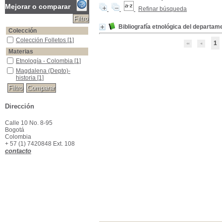
Mejorar o comparar
Refinar búsqueda
Bibliografía etnológica del departam
Colección
Colección Folletos
Colección Folletos
[1]
1
Materias
Etnología - Colombia
Etnología - Colombia
[1]
Magdalena (Depto)-historia
Magdalena (Depto)-
historia
[1]
Dirección
Calle 10 No. 8-95
Bogotá
Colombia
+ 57 (1) 7420848 Ext. 108
contacto