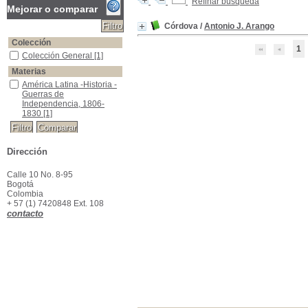
Refinar búsqueda
Mejorar o comparar
Córdova
/
Antonio J. Arango
Colección
1
Colección General
Colección General
[1]
Materias
América Latina -Historia -Guerras de Independencia, 1806-1830
América Latina -Historia -
Guerras de
Independencia, 1806-
1830
[1]
Dirección
Calle 10 No. 8-95
Bogotá
Colombia
+ 57 (1) 7420848 Ext. 108
contacto