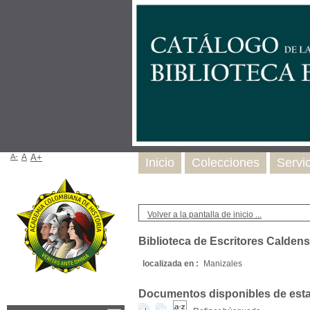
A-
A
A+
Inicio
Colecciones
Servi
Volver a la pantalla de inicio ...
Biblioteca de Escritores Calden
localizada en :
Manizales
Documentos disponibles de esta e