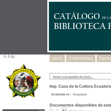
A-
A
A+
Inicio
Colecciones
Servi
Volver a la pantalla de inicio ...
Imp. Casa de la Cultura Ecuatori
localizada en :
Guayaquil
Documentos disponibles de esta e