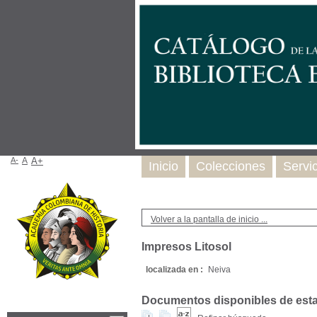
A-
A
A+
Inicio
Colecciones
Servi
Volver a la pantalla de inicio ...
Impresos Litosol
localizada en :
Neiva
Documentos disponibles de esta e