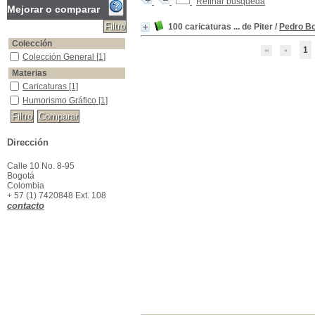
Refinar búsqueda
Mejorar o comparar
100 caricaturas ... de Piter
/
Pedro Bo
Colección
1
Colección General
Colección General
[1]
Materias
Caricaturas
Caricaturas
[1]
Humorismo Gráfico
Humorismo Gráfico
[1]
Dirección
Calle 10 No. 8-95
Bogotá
Colombia
+ 57 (1) 7420848 Ext. 108
contacto