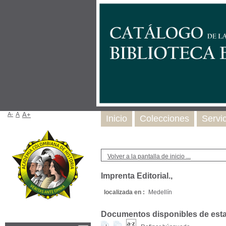
A-
A
A+
Inicio
Colecciones
Servi
Volver a la pantalla de inicio ...
Imprenta Editorial.,
localizada en :
Medellín
Documentos disponibles de esta e