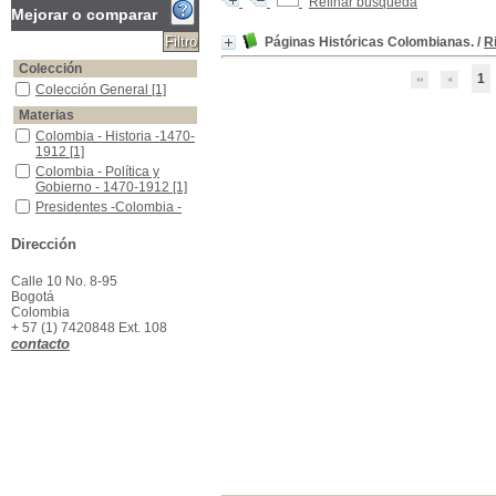
Refinar búsqueda
Mejorar o comparar
Páginas Históricas Colombianas.
/
R
Colección
1
Colección General
Colección General
[1]
Materias
Colombia - Historia -1470-1912
Colombia - Historia -1470-
1912
[1]
Colombia - Política y Gobierno - 1470-1912
Colombia - Política y
Gobierno - 1470-1912
[1]
Presidentes -Colombia -Biografías
Presidentes -Colombia -
Biografías
[1]
Dirección
Calle 10 No. 8-95
Bogotá
Colombia
+ 57 (1) 7420848 Ext. 108
contacto