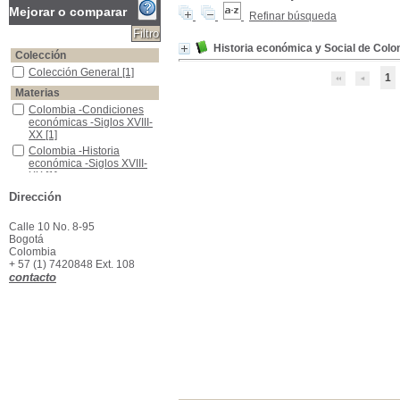
Mejorar o comparar
Refinar búsqueda
Historia económica y Social de Colo
Colección
Colección General
Colección General
[1]
1
Materias
Colombia -Condiciones económicas -Siglos XVIII-XX
Colombia -Condiciones
económicas -Siglos XVIII-
XX
[1]
Colombia -Historia económica -Siglos XVIII-XX
Colombia -Historia
económica -Siglos XVIII-
XX
[1]
Economía -Historia -Colombia,1537 -1719
Economía -Historia -
Dirección
Colombia,1537 -1719
[1]
Calle 10 No. 8-95
Bogotá
Colombia
+ 57 (1) 7420848 Ext. 108
contacto