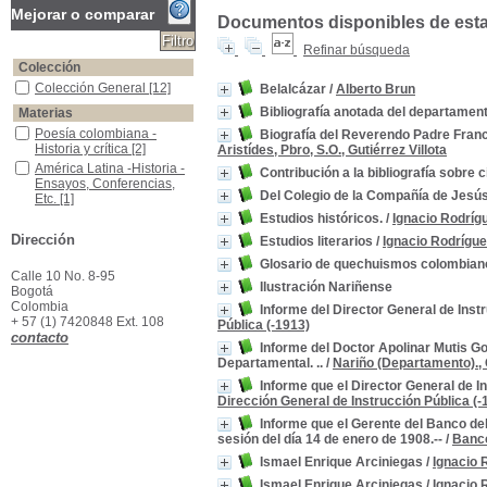
Mejorar o comparar
Documentos disponibles de esta e
Refinar búsqueda
Colección
Colección General
Colección General
[12]
Belalcázar
/
Alberto Brun
Bibliografía anotada del departamen
Materias
Poesía colombiana -Historia y crítica
Poesía colombiana -
Biografía del Reverendo Padre Francis
Historia y crítica
[2]
Aristídes, Pbro, S.O., Gutiérrez Villota
América Latina -Historia -Ensayos, Conferencias, Etc.
América Latina -Historia -
Contribución a la bibliografía sobre
Ensayos, Conferencias,
Del Colegio de la Compañía de Jesús
Etc.
[1]
Autores nariñenses -Bibliografías
Autores nariñenses -
Estudios históricos.
/
Ignacio Rodríg
Bibliografías
[1]
Dirección
Estudios literarios
/
Ignacio Rodrígu
Colegios Prefecionales
Colegios Prefecionales
[1]
Glosario de quechuismos colombian
Colombia -Historia -Ensayos, Conferencias, Etc.
Colombia -Historia -
Calle 10 No. 8-95
Ilustración Nariñense
Ensayos, Conferencias,
Bogotá
Etc.
[1]
Colombia
Informe del Director General de Inst
+ 57 (1) 7420848 Ext. 108
Colombia -Historia -Estados Unidos de Colombia, 1863-1885
Colombia -Historia -
Pública (-1913)
contacto
Estados Unidos de
Informe del Doctor Apolinar Mutis G
Colombia, 1863-1885
[1]
Departamental. ..
/
Nariño (Departamento)., 
Colombia -Historia -Hasta 1921
Colombia -Historia -Hasta
Informe que el Director General de I
1921
[1]
Dirección General de Instrucción Pública (-
Colombia -Historia,1886-1903
Colombia -Historia,1886-
Informe que el Gerente del Banco de
1903
[1]
sesión del día 14 de enero de 1908.--
/
Banco
Colombia -Literatura - Estudios.
Colombia -Literatura -
Estudios.
[1]
Ismael Enrique Arciniegas
/
Ignacio 
Colombia -Política y Gobierno -Siglo XX
Colombia -Política y
Ismael Enrique Arciniegas
/
Ignacio 