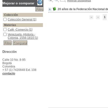
Refinar búsqueda
Mejorar o comparar
20 años de la Federación Nacional 
Colección
1
Colección General
Colección General
[1]
Materias
Café -Comercio
Café -Comercio
[1]
Venezuela -Historia -Colonia, 1556-1810
Venezuela -Historia -
Colonia, 1556-1810
[1]
Dirección
Calle 10 No. 8-95
Bogotá
Colombia
+ 57 (1) 7420848 Ext. 108
contacto