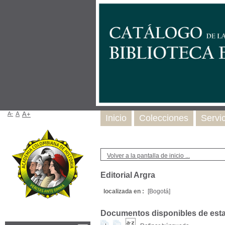
A-
A
A+
Inicio
Colecciones
Servi
Volver a la pantalla de inicio ...
Editorial Argra
localizada en :
[Bogotá]
Documentos disponibles de esta e