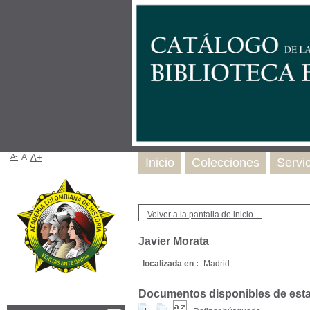
A-
A
A+
Inicio
Colecciones
Servi
Volver a la pantalla de inicio ...
Javier Morata
localizada en :
Madrid
Documentos disponibles de esta e