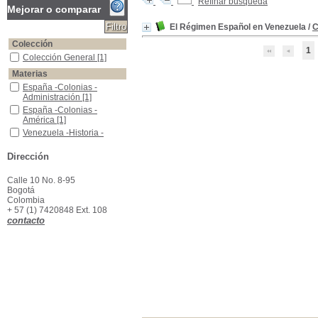
Refinar búsqueda
Mejorar o comparar
El Régimen Español en Venezuela
/
C
Colección
1
Colección General
Colección General
[1]
Materias
España -Colonias - Administración
España -Colonias -
Administración
[1]
España -Colonias -América
España -Colonias -
América
[1]
Venezuela -Historia -Hasta 1810
Venezuela -Historia -
Hasta 1810
[1]
Dirección
Calle 10 No. 8-95
Bogotá
Colombia
+ 57 (1) 7420848 Ext. 108
contacto