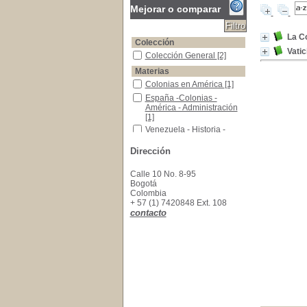
Mejorar o comparar
La Co
Colección
Vatic
Colección General
Colección General
[2]
Materias
Colonias en América
Colonias en América
[1]
España -Colonias -América - Administración
España -Colonias -
América - Administración
[1]
Venezuela - Historia - Guerra de Independenci
Venezuela - Historia -
Guerra de Independencia
[1]
Dirección
Calle 10 No. 8-95
Bogotá
Colombia
+ 57 (1) 7420848 Ext. 108
contacto