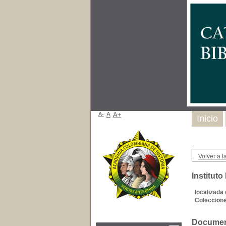
A-
A
A+
Inicio
Volver a la
Instituto
localizada 
Coleccione
Document