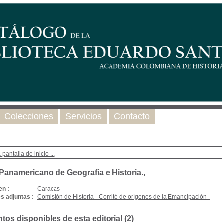
Colecciones
Servicios
Contacto
 pantalla de inicio ...
 Panamericano de Geografía e Historia.,
en :
Caracas
s adjuntas :
Comisión de Historia - Comité de orígenes de la Emancipación -
os disponibles de esta editorial (
2
)