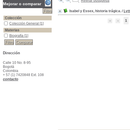
Refinar búsqueda
Mejorar o comparar
Isabel y Essex, historia trágica.
/
Lyt
Colección
1
Colección General
Colección General
[1]
Materias
Biografía
Biografía
[1]
Dirección
Calle 10 No. 8-95
Bogotá
Colombia
+ 57 (1) 7420848 Ext. 108
contacto