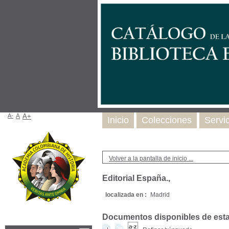
A-
A
A+
Inicio
Colecciones
Servi
Volver a la pantalla de inicio ...
Editorial España.,
localizada en :
Madrid
Documentos disponibles de esta e