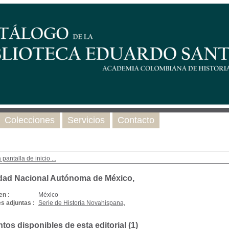
Colecciones
Servicios
Contacto
 pantalla de inicio ...
dad Nacional Autónoma de México,
en :
México
s adjuntas :
Serie de Historia Novahispana,
os disponibles de esta editorial (
1
)