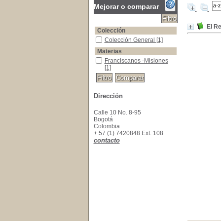
Mejorar o comparar
El Re
Colección
Colección General
Colección General
[1]
Materias
Franciscanos -Misiones
Franciscanos -Misiones
[1]
Dirección
Calle 10 No. 8-95
Bogotá
Colombia
+ 57 (1) 7420848 Ext. 108
contacto