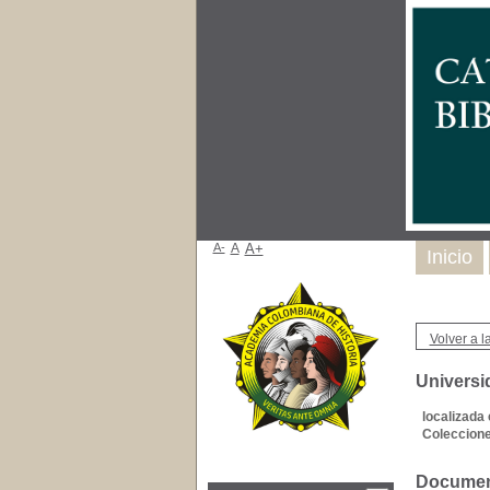
A-
A
A+
Inicio
Volver a la
Universi
localizada 
Coleccione
Document