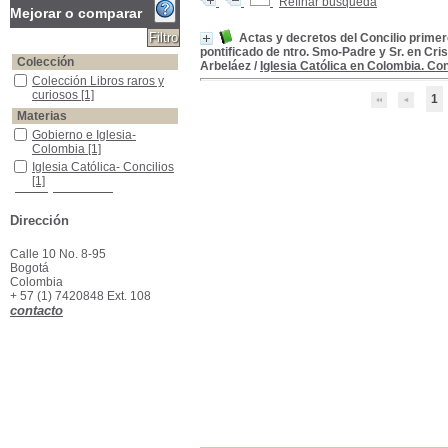
Refinar búsqueda
Mejorar o comparar
Actas y decretos del Concilio primer
pontificado de ntro. Smo-Padre y Sr. en Cris
Colección
Arbeláez
/
Iglesia Católica en Colombia. Co
Colección Libros raros y curiosos
Colección Libros raros y
curiosos
[1]
1
Materias
Gobierno e Iglesia- Colombia
Gobierno e Iglesia-
Colombia
[1]
Iglesia Católica- Concilios
Iglesia Católica- Concilios
[1]
Dirección
Calle 10 No. 8-95
Bogotá
Colombia
+ 57 (1) 7420848 Ext. 108
contacto