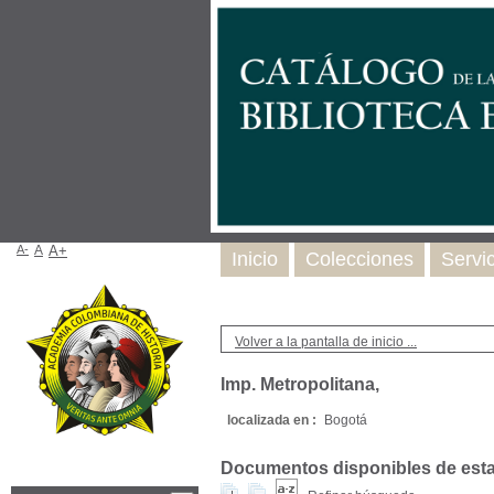
A-
A
A+
Inicio
Colecciones
Servi
Volver a la pantalla de inicio ...
Imp. Metropolitana,
localizada en :
Bogotá
Documentos disponibles de esta e