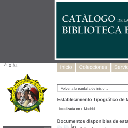
A-
A
A+
Inicio
Colecciones
Servi
Volver a la pantalla de inicio ...
Establecimiento Tipográfico de 
localizada en :
Madrid
Documentos disponibles de esta e