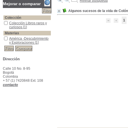
Refinar búsqueda
Mejorar o comparar
Algunos sucesos de la vida de Colón 
Colección
1
Colección Libros raros y curiosos
Colección Libros raros y
curiosos
[1]
Materias
América -Descubrimiento y Exploraciones
América -Descubrimiento
y Exploraciones
[1]
Dirección
Calle 10 No. 8-95
Bogotá
Colombia
+ 57 (1) 7420848 Ext. 108
contacto