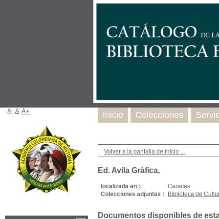
A-
A
A+
Inicio
Colecciones
Servi
Volver a la pantalla de inicio ...
Ed. Avila Gráfica,
localizada en :
Caracas
Colecciones adjuntas :
Biblioteca de Cultu
Documentos disponibles de esta e