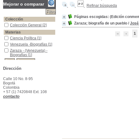
Mejorar o comparar
Refinar búsqueda
Páginas escogidas: (Edición conmemo
Colección
Zaraza; biografía de un pueblo
/
José
Colección General
Colección General
[2]
Materias
1
Ciencia Política
Ciencia Política
[1]
Venezuela -Biografías
Venezuela -Biografías
[1]
Zaraza - (Venezuela) - Biografías
Zaraza - (Venezuela) -
Biografías
[1]
Dirección
Calle 10 No. 8-95
Bogotá
Colombia
+ 57 (1) 7420848 Ext. 108
contacto