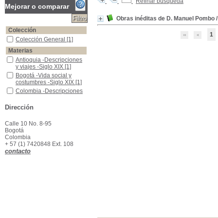
Refinar búsqueda
Mejorar o comparar
Obras inéditas de D. Manuel Pombo
Colección
1
Colección General
Colección General
[1]
Materias
Antioquia -Descripciones y viajes -Siglo XIX
Antioquia -Descripciones
y viajes -Siglo XIX
[1]
Bogotá -Vida social y costumbres -Siglo XIX
Bogotá -Vida social y
costumbres -Siglo XIX
[1]
Colombia -Descripciones y viajes -Siglo XIX
Colombia -Descripciones
y viajes -Siglo XIX
[1]
Literatura Colombiana
Literatura Colombiana
[1]
Dirección
Calle 10 No. 8-95
Bogotá
Colombia
+ 57 (1) 7420848 Ext. 108
contacto