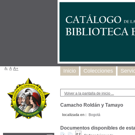
A-
A
A+
Inicio
Colecciones
Servi
Volver a la pantalla de inicio ...
Camacho Roldán y Tamayo
localizada en :
Bogotá
Documentos disponibles de esta e