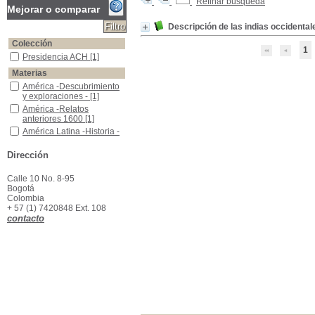
Refinar búsqueda
Mejorar o comparar
Descripción de las indias occidental
Colección
1
Presidencia ACH
Presidencia ACH
[1]
Materias
América -Descubrimiento y exploraciones -
América -Descubrimiento
y exploraciones -
[1]
América -Relatos anteriores 1600
América -Relatos
anteriores 1600
[1]
América Latina -Historia -Hasta 1600
América Latina -Historia -
Hasta 1600
[1]
Antillas -Descripciones y viajes
Antillas -Descripciones y
Dirección
viajes
[1]
Calle 10 No. 8-95
Bogotá
Colombia
+ 57 (1) 7420848 Ext. 108
contacto