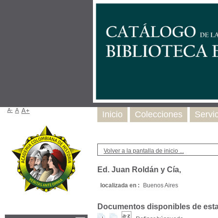
A-
A
A+
Inicio
Colecciones
Servi
Volver a la pantalla de inicio ...
Ed. Juan Roldán y Cía,
localizada en :
Buenos Aires
Documentos disponibles de esta e