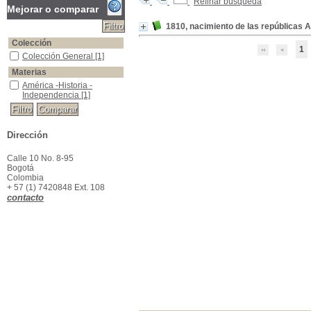
Refinar búsqueda
Mejorar o comparar
1810, nacimiento de las repúblicas
Colección
1
Colección General
Colección General
[1]
Materias
América -Historia -Independencia
América -Historia -
Independencia
[1]
Dirección
Calle 10 No. 8-95
Bogotá
Colombia
+ 57 (1) 7420848 Ext. 108
contacto