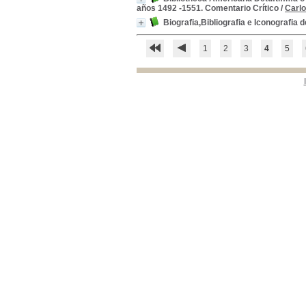
años 1492 -1551. Comentario Crítico
/
Carl
Biografia,Bibliografia e Iconografia
1
2
3
4
5