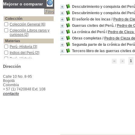
Mejorar o comparar
Descubrimiento y conquista del Per
Descubrimiento y conquista del Per
Colección
El señorío de los incas
/
Pedro de Ci
Colección General
Colección General
[6]
Guerras civiles del Perú.
/
Pedro de 
Colección Libros raros y curiosos
Colección Libros raros y
La crónica del Perú
/
Pedro de Cieza
curiosos
[2]
Obras completas
/
Pedro de Cieza d
Materias
Segunda parte de la crónica del Per
Perú -Historia
Perú -Historia
[3]
Tercero libro de las guerras civiles d
Indios del Perú
Indios del Perú
[2]
Perú -Historia - Descubrimiento y conquista -1519-1536
Perú -Historia -
1
Descubrimiento y
Dirección
conquista -1519-1536
[2]
Perú -Historia -1519-1536
Perú -Historia -1519-1536
Calle 10 No. 8-95
[2]
Bogotá
Perú -Historia -1536-1808
Perú -Historia -1536-1808
Colombia
[2]
+ 57 (1) 7420848 Ext. 108
América - Relatos anteriores a 1600
América - Relatos
contacto
anteriores a 1600
[1]
América -Española -Descubrimiento y exploración - Fuentes
América -Española -
Descubrimiento y
exploración - Fuentes
[1]
Colombia-- Descripciones y viajes.
Colombia-- Descripciones
y viajes.
[1]
Ecuador -Historia -1563-1808
Ecuador -Historia -1563-
1808
[1]
Incas
Incas
[1]