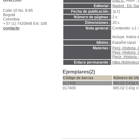
Dirección
Díaz E.
, Autor ;
Editorial :
Madird : Ed. Ga
Calle 10 No. 8-95
Fecha de publicación :
.[s.f.]
Bogotá
Número de páginas :
2 v.
Colombia
Dimensiones :
20 c.
+ 57 (1) 7420848 Ext. 108
contacto
Nota general :
Contenido: v.1:
Incluye: Indice a
Idioma :
Español (
spa
)
Materias :
Perú -Historia 
Perú -Historia 
Perúr -Historia 
Enlace permanente :
https://bibliot
Ejemplares(2)
Código de barras
Número de Ub
017408
985.02 C43g V
017409
985.02 C43g V