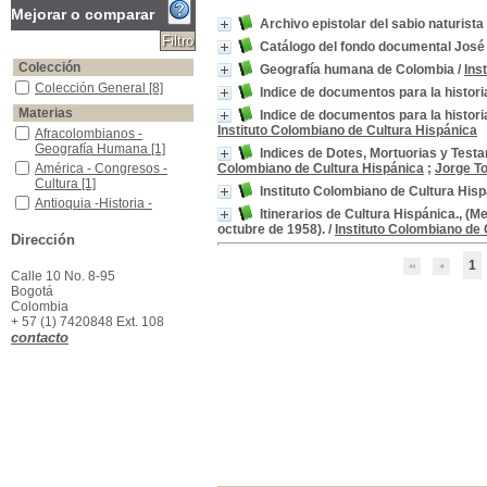
Mejorar o comparar
Archivo epistolar del sabio naturist
Catálogo del fondo documental José 
Colección
Geografía humana de Colombia
/
Ins
Colección General
Colección General
[8]
Indice de documentos para la histori
Materias
Indice de documentos para la histor
Instituto Colombiano de Cultura Hispánica
Afracolombianos -Geografía Humana
Afracolombianos -
Geografía Humana
[1]
Indices de Dotes, Mortuorias y Test
América - Congresos - Cultura
América - Congresos -
Colombiano de Cultura Hispánica
;
Jorge T
Cultura
[1]
Instituto Colombiano de Cultura His
Antioquia -Historia -Bibliografía
Antioquia -Historia -
Itinerarios de Cultura Hispánica., (M
Bibliografía
[1]
octubre de 1958).
/
Instituto Colombiano de 
Congresos - Cultura - América
Congresos - Cultura -
Dirección
América
[1]
1
Dote -Bogotá -1550-1819 -Catálogos
Dote -Bogotá -1550-1819
Calle 10 No. 8-95
-Catálogos
[1]
Bogotá
Colombia
Geografía humana -Colombia
Geografía humana -
+ 57 (1) 7420848 Ext. 108
Colombia
[1]
contacto
Popayán (Colombia) -Política y gobierno -Siglos XVI-XIX -Indices
Popayán (Colombia) -
Política y gobierno -Siglos
XVI-XIX -Indices
[1]
Testamentos -Bogotá -1550-1819 -Catálogos
Testamentos -Bogotá
-1550-1819 -Catálogos
[1]