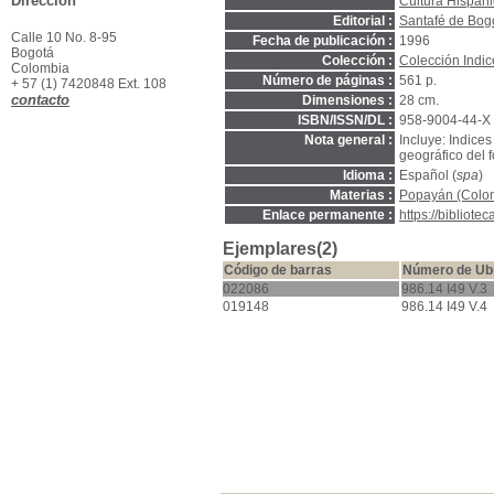
Dirección
Cultura Hispán
Editorial :
Santafé de Bogo
Calle 10 No. 8-95
Fecha de publicación :
1996
Bogotá
Colección :
Colección Indice
Colombia
Número de páginas :
561 p.
+ 57 (1) 7420848 Ext. 108
contacto
Dimensiones :
28 cm.
ISBN/ISSN/DL :
958-9004-44-X
Nota general :
Incluye: Indice
geográfico del 
Idioma :
Español (
spa
)
Materias :
Popayán (Colomb
Enlace permanente :
https://bibliot
Ejemplares(2)
Código de barras
Número de Ub
022086
986.14 I49 V.3
019148
986.14 I49 V.4