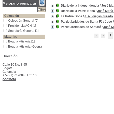
Mejorar o comparar
Diario de la independencia
/
José Mar
Diario de la Patria Boba
/
José María
Colección
La Patria Boba
/
J. A. Vargas Jurado
Colección General
Colección General
[5]
Particularidades de Santa Fé
/
José 
Presidencia ACH
Presidencia ACH
[1]
Particularidades de Santafé
/
José M
Secretaría General
Secretaría General
[1]
1
Materias
Bogotá -Historia
Bogotá -Historia
[1]
Bogotá -Historia -Guerra de independencia, 1810-1819
Bogotá -Historia -Guerra
de independencia, 1810-
1819
[1]
Dirección
Bogotá -vida social y costumbres
Bogotá -vida social y
costumbres
[1]
Calle 10 No. 8-95
Colombia - Historia - 1810
Colombia - Historia - 1810
Bogotá
[1]
Colombia
Colombia -Condiciones sociales -Siglo XIX
Colombia -Condiciones
+ 57 (1) 7420848 Ext. 108
sociales -Siglo XIX
[1]
contacto
Colombia -Historia --1810
Colombia -Historia --1810
[1]
Colombia -Historia -Guerra de Independencia--1810-1819
Colombia -Historia -
Guerra de Independencia-
-1810-1819
[1]
Colombia -Historia -Guerra de Independencia, 1810-1822
Colombia -Historia -
Guerra de Independencia,
1810-1822
[1]