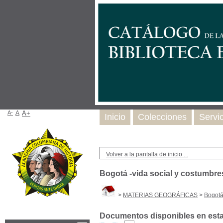
A-
A
A+
Inicio
Colecciones
Servi
Volver a la pantalla de inicio ...
Bogotá -vida social y costumbre
>
MATERIAS GEOGRÁFICAS
>
Bogotá
Documentos disponibles en esta 