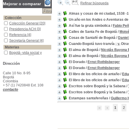
Refinar búsqueda
Mejorar o comparar
Almas y cosas de mi ciudad, 1538 -1
Colección
Un año en los Andes o Aventuras de
Colección General
Colección General
[20]
Así fue la gruta simbolica
/
Fabio Peñ
Presidencia ACH
Presidencia ACH
[3]
Calles de Santa Fe de Bogotá
/
Moisé
Referencia
Referencia
[4]
Cosas de Santafé de Bogotá
/
Daniel
Secretaría General
Secretaría General
[4]
Cuando Bogotá tuvo tranvía ; y, Otra
Materias
El alma de Bogotá
/
Nicolás Bayona
Bogotá -vida social y costumbres
Bogotá -vida social y
El alma de Bogotá
/
Nicolás Bayona
costumbres
[26]
Bogotá -Historia
Bogotá -Historia
[13]
El Dorado
/
Ernst Rothlisberger
Dirección
Bogotá -Descripción
Bogotá -Descripción
[4]
El Dorado
/
Ernst Rothlisberger
Calle 10 No. 8-95
Colombia-- Descripciones y viajes.
Colombia-- Descripciones
El libro de los oficios de antaño
/
Edu
Bogotá
y viajes.
[3]
El libro de los oficios de antaño
/
Edu
Colombia
Literatura Costumbrista -Colombia
Literatura Costumbrista -
+ 57 (1) 7420848 Ext. 108
Escritos sobre Bogotá y la Sabana
/
Colombia
[3]
contacto
Alcaldes -Historia -Bogotá
Alcaldes -Historia -Bogotá
Escritos sobre Bogotá y la Sabana
/
[2]
Estampas santafereñas
/
Guillermo 
Bogotá -Administración Pública
Bogotá -Administración
Pública
[2]
1
2
Bogotá -Civilización - Historia
Bogotá -Civilización -
Historia
[2]
Bogotá -Geografía
Bogotá -Geografía
[2]
Bogotá -Historia -1538-1988
Bogotá -Historia -1538-