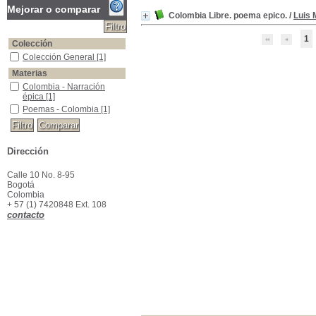
Mejorar o comparar
Colombia Libre. poema epico.
/
Luis 
1
Colección
Colección General
Colección General
[1]
Materias
Colombia - Narración épica
Colombia - Narración
épica
[1]
Poemas - Colombia
Poemas - Colombia
[1]
Dirección
Calle 10 No. 8-95
Bogotá
Colombia
+ 57 (1) 7420848 Ext. 108
contacto