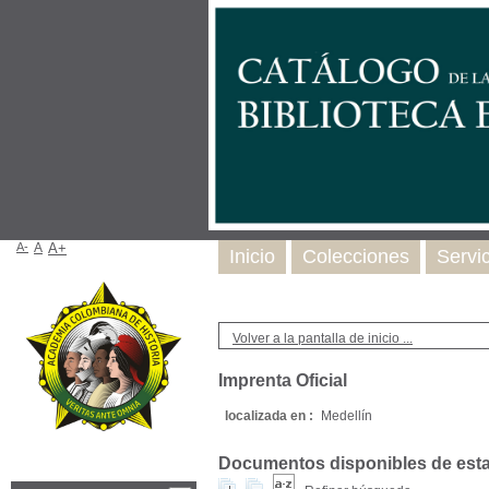
A-
A
A+
Inicio
Colecciones
Servi
Volver a la pantalla de inicio ...
Imprenta Oficial
localizada en :
Medellín
Documentos disponibles de esta e