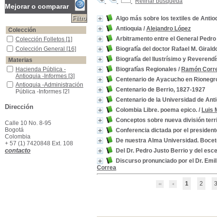
Refinar búsqueda
Mejorar o comparar
Algo más sobre los textiles de Antio
Antioquia
/
Alejandro López
Colección
Arbitramento entre el General Pedro 
Colección Folletos
Colección Folletos
[1]
Colección General
Colección General
[16]
Biografía del doctor Rafael M. Girald
Biografía del Ilustrísimo y Reverendí
Materias
Hacienda Pública -Antioquia -Informes
Hacienda Pública -
Biografías Regionales
/
Ramón Corr
Antioquia -Informes
[3]
Centenario de Ayacucho en Rionegr
Antioquia -Administración Pública -Informes
Antioquia -Administración
Centenario de Berrio, 1827-1927
Pública -Informes
[2]
Centenario de la Universidad de Ant
Colombia -Historia,1819 - 1831
Colombia -Historia,1819 -
Dirección
1831
[2]
Colombia Libre. poema epico.
/
Luis 
Educación -Colombia
Educación -Colombia
[2]
Conceptos sobre nueva división territo
Calle 10 No. 8-95
América -Mujeres Biográfias
América -Mujeres
Bogotá
Conferencia dictada por el presidente
Biográfias
[1]
Colombia
De nuestra Alma Universidad. Boceto
Antioquia - Biografías
Antioquia - Biografías
[1]
+ 57 (1) 7420848 Ext. 108
contacto
Antioquia - Historia - Conquista hasta 1900
Antioquia - Historia -
Del Dr. Pedro Justo Berrio y del esc
Conquista hasta 1900
[1]
Discurso pronunciado por el Dr. Emil
Antioquia - Historia - Educación
Antioquia - Historia -
Correa
Educación
[1]
Antioquia -(Colombia) -Estadística
Antioquia -(Colombia) -
1
2
Estadística
[1]
Antioquia -Administración Pública
Antioquia -Administración
Pública
[1]