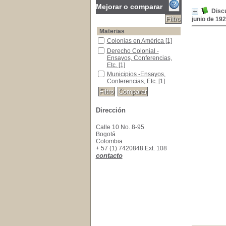
Mejorar o comparar
Discu
junio de 1928
Materias
Colonias en América
Colonias en América
[1]
Derecho Colonial - Ensayos, Conferencias, Etc
Derecho Colonial -
Ensayos, Conferencias,
Etc.
[1]
Municipios -Ensayos, Conferencias, Etc.
Municipios -Ensayos,
Conferencias, Etc.
[1]
Dirección
Calle 10 No. 8-95
Bogotá
Colombia
+ 57 (1) 7420848 Ext. 108
contacto