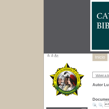
A-
A
A+
Inicio
Volver a la
Autor Lu
Document