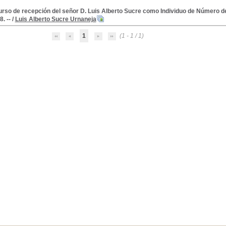
rso de recepción del señor D. Luis Alberto Sucre como Individuo de Número de
. --
/
Luis Alberto Sucre Urnaneja
1
(1 - 1 / 1)
.