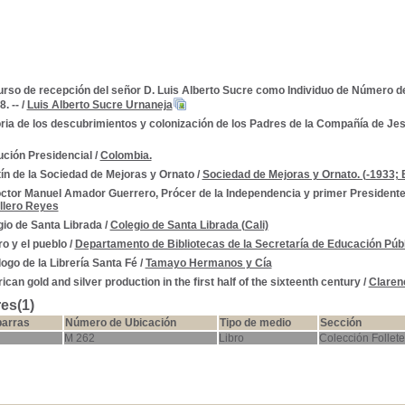
rso de recepción del señor D. Luis Alberto Sucre como Individuo de Número de
. --
/
Luis Alberto Sucre Urnaneja
ria de los descubrimientos y colonización de los Padres de la Compañía de Jesú
ución Presidencial
/
Colombia.
ín de la Sociedad de Mejoras y Ornato
/
Sociedad de Mejoras y Ornato. (-1933; 
octor Manuel Amador Guerrero, Prócer de la Independencia y primer President
llero Reyes
gio de Santa Librada
/
Colegio de Santa Librada (Cali)
bro y el pueblo
/
Departamento de Bibliotecas de la Secretaría de Educación Públ
ogo de la Librería Santa Fé
/
Tamayo Hermanos y Cía
can gold and silver production in the first half of the sixteenth century
/
Claren
es(1)
barras
Número de Ubicación
Tipo de medio
Sección
M 262
Libro
Colección Follete