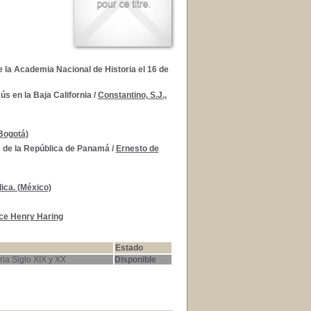
 la Academia Nacional de Historia el 16 de
s en la Baja California
/
Constantino, S.J.,
Bogotá)
e de la República de Panamá
/
Ernesto de
ica. (México)
ce Henry Haring
Estado
ria Siglo XIX y XX
Disponible