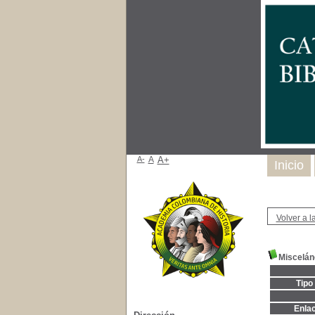
A-
A
A+
Inicio
Volver a la
Miscelán
Tipo
Enla