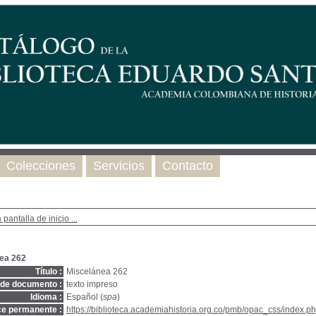
Colecciones
Servicios
Contacto
 pantalla de inicio ...
ea 262
Título :
Miscelánea 262
 de documento :
texto impreso
Idioma :
Español (
spa
)
ce permanente :
https://biblioteca.academiahistoria.org.co/pmb/opac_css/index.ph