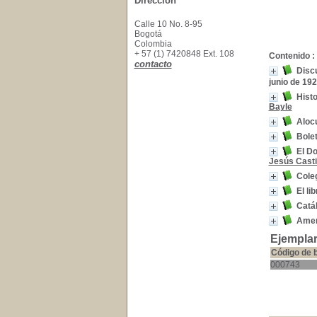
Dirección
Calle 10 No. 8-95
Bogotá
Colombia
+ 57 (1) 7420848 Ext. 108
Contenido :
contacto
Discu
junio de 1928
Histo
Bayle
Aloc
Bolet
El D
Jesús Casti
Cole
El li
Catál
Ameri
Ejemplar
Código de 
000743