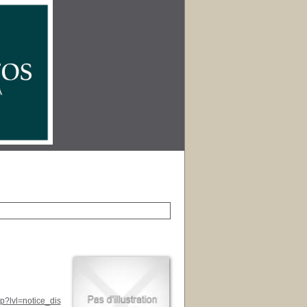
p?lvl=notice_dis