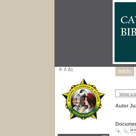
A-
A
A+
Inicio
Volver a la
Autor Ju
Document