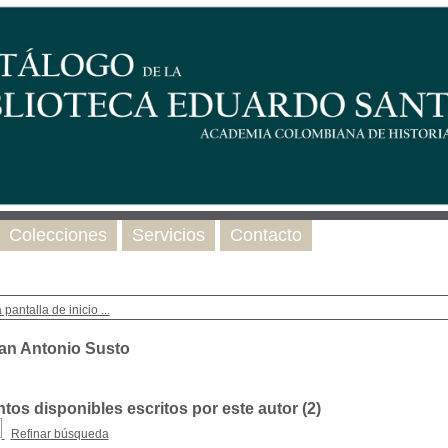
Colecciones
Servicios
Contacto
 pantalla de inicio ...
an Antonio Susto
os disponibles escritos por este autor (
2
)
Refinar búsqueda