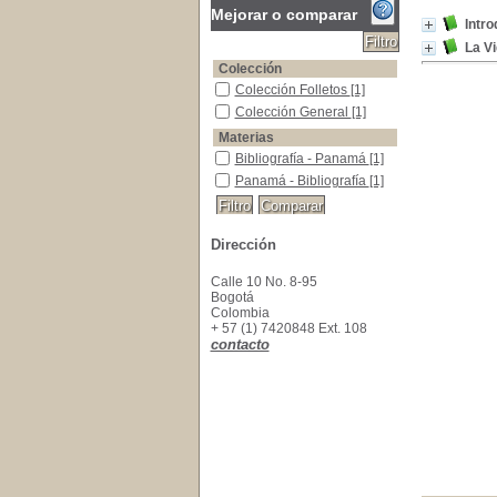
Mejorar o comparar
Intro
La Vi
Colección
Colección Folletos
Colección Folletos
[1]
Colección General
Colección General
[1]
Materias
Bibliografía - Panamá
Bibliografía - Panamá
[1]
Panamá - Bibliografía
Panamá - Bibliografía
[1]
Dirección
Calle 10 No. 8-95
Bogotá
Colombia
+ 57 (1) 7420848 Ext. 108
contacto