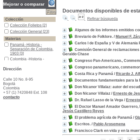
Mejorar o comparar
Documentos disponibles de esta e
Refinar búsqueda
Colección
Colección Folletos
Colección Folletos
[2]
Algunos de los informes emitidos c
Colección General
Colección General
[23]
Breviario de Folklore.
/
Manuel F. Zár
Materias
Carlos I de España y V de Alemania
Panamá -Historia -Separación de Colombia, 1903
Panamá -Historia -
Separación de Colombia,
Comisión General de reclamaciones
1903
[3]
Geraldo Chase
Colombia -Historia -Separación de Panamá, 1903
Colombia -Historia -
Congreso Pan-Americano., Conmemora
Separación de Panamá,
Congreso panamericano, conmemora
1903
[2]
Dirección
Panamá -Historia
Panamá -Historia
[2]
Costa Rica y Panamá
/
Ricardo J. Al
Calle 10 No. 8-95
Panamá -Historia -República, 1903
Panamá -Historia -
Documentos fundamentales para la h
Bogotá
República, 1903
[2]
Don Nicanor Villalaz: autor del esc
Colombia
Agríultura -Problemática -Panamá
Agríultura -Problemática -
+ 57 (1) 7420848 Ext. 108
Don Nicanor Villalaz
/
Ernesto de Jes
Panamá
[1]
contacto
Banco Nacional - Panamá
Banco Nacional - Panamá
Dr. Rafael Lasso de la Vega
/
Ernesto
[1]
El Doctor Manuel Amador Guerrero, 
Bolívar, Simón, 1783-1830
Bolívar, Simón, 1783-1830
Jesús Castillero Reyes
[1]
El problema agrícola de Panamá
/
Gl
Bolivia - Historia
Bolivia - Historia
[1]
Escritos.
/
Pablo Arosemena
Bolivia -Constitución, 1826
Bolivia -Constitución,
1826
[1]
Francisco Clark en vida y en la muer
Bolivia -Historia -1825-1879
Bolivia -Historia -1825-