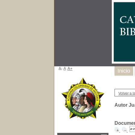
A-
A
A+
Inicio
Volver a la
Autor Ju
Document