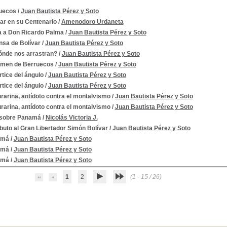
uecos
/
Juan Bautista Pérez y Soto
var en su Centenario
/
Amenodoro Urdaneta
a a Don Ricardo Palma
/
Juan Bautista Pérez y Soto
nsa de Bolívar
/
Juan Bautista Pérez y Soto
ónde nos arrastran?
/
Juan Bautista Pérez y Soto
903
rímen de Berruecos
/
Juan Bautista Pérez y Soto
rtice del ángulo
/
Juan Bautista Pérez y Soto
903
rtice del ángulo
/
Juan Bautista Pérez y Soto
rarina, antídoto contra el montalvismo
/
Juan Bautista Pérez y Soto
ana, 1903
rarina, antídoto contra el montalvismo
/
Juan Bautista Pérez y Soto
sobre Panamá
/
Nicolás Victoria J.
na, 1903
ibuto al Gran Libertador Simón Bolívar
/
Juan Bautista Pérez y Soto
amá
/
Juan Bautista Pérez y Soto
amá
/
Juan Bautista Pérez y Soto
amá
/
Juan Bautista Pérez y Soto
809-1825
1
2
(1 - 15 / 26)
03