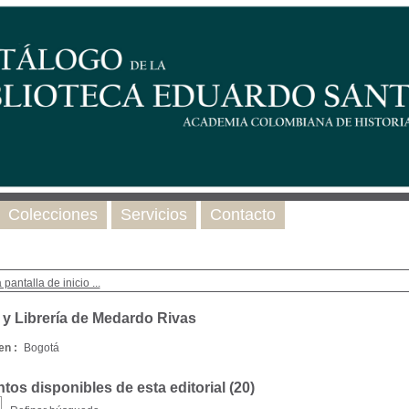
Colecciones
Servicios
Contacto
 pantalla de inicio ...
 y Librería de Medardo Rivas
en :
Bogotá
os disponibles de esta editorial (
20
)