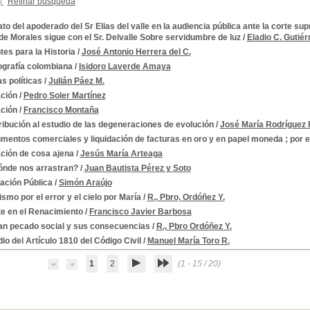
Refinar búsqueda
to del apoderado del Sr Elias del valle en la audiencia pública ante la corte sup
de Morales sigue con el Sr. Delvalle Sobre servidumbre de luz
/
Eladio C. Gutiér
es para la Historia
/
José Antonio Herrera del C.
ografía colombiana
/
Isidoro Laverde Amaya
s políticas
/
Julián Páez M.
ción
/
Pedro Soler Martínez
ción
/
Francisco Montaña
2
ibución al estudio de las degeneraciones de evolución
/
José María Rodríguez 
entos comerciales y liquidación de facturas en oro y en papel moneda ; por e
ción de cosa ajena
/
Jesús María Arteaga
ónde nos arrastran?
/
Juan Bautista Pérez y Soto
ación Pública
/
Simón Araújo
as
ismo por el error y el cielo por María
/
R., Pbro, Ordóñez Y.
te en el Renacimiento
/
Francisco Javier Barbosa
émicas
ran pecado social y sus consecuencias
/
R., Pbro Ordóñez Y.
io del Artículo 1810 del Código Civil
/
Manuel María Toro R.
1
2
(1 - 15 / 20)