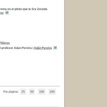
rema en el pleito que la Sra Zoraida
rez
Piñeres
l profesor Adan Pereira
/
Adán Pereira
Por página:
25
50
100
200