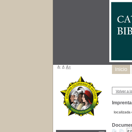
A-
A
A+
Inicio
Volver a la
Imprenta
localizada 
Document