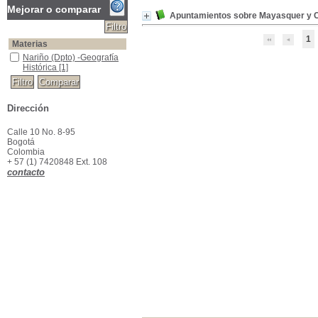
Mejorar o comparar
Apuntamientos sobre Mayasquer y 
1
Materias
Nariño (Dpto) -Geografía Histórica
Nariño (Dpto) -Geografía
Histórica
[1]
Dirección
Calle 10 No. 8-95
Bogotá
Colombia
+ 57 (1) 7420848 Ext. 108
contacto