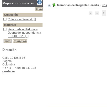
Mejorar o comparar
Memorias del Regente Heredia.
/
Jos
1
Colección
Colección General
Colección General
[1]
Materias
Venezuela -- Historia -- Guerra de Independencia -- 1810-1821
Venezuela -- Historia --
Guerra de Independencia
-- 1810-1821
[1]
Dirección
Calle 10 No. 8-95
Bogotá
Colombia
+ 57 (1) 7420848 Ext. 108
contacto