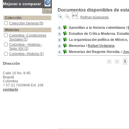
Mejorar o comparar
Documentos disponibles de esta e
Refinar búsqueda
Colección
Colección General
Colección General
[5]
Apostillas a la historia colombiana
/
Materias
Estudios de Crítica Moderna. Estudi
Colombia -Condiciones Sociales
Colombia -Condiciones
Sociales
[1]
La organnización política de México, 
Colombia-- Historia-- Siglo XIX
Colombia-- Historia--
Memorias
/
Rafael Urdaneta
Siglo XIX
[1]
Memorias del Regente Heredia.
/
Jos
Colombia--Historia
Colombia--Historia
[1]
Colombia--Política y gobierno
Colombia--Política y
1
Dirección
gobierno
[1]
Ensayos colombianos -Siglo XIX
Ensayos colombianos -
Siglo XIX
[1]
Calle 10 No. 8-95
Bogotá
Literatura colombiana -Historia y crítica
Literatura colombiana -
Colombia
Historia y crítica
[1]
+ 57 (1) 7420848 Ext. 108
Literatura europea -Historia y crítica
Literatura europea -
contacto
Historia y crítica
[1]
Literatura inglesa -Historia y crítica
Literatura inglesa -Historia
y crítica
[1]
México -Historia - Política
México -Historia - Política
[1]
México -Política y Gobierno
México -Política y
Gobierno
[1]